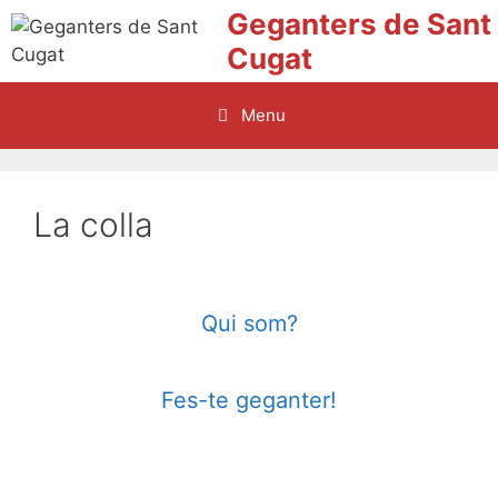
Vés
Geganters de Sant
al
Cugat
contingut
Menu
La colla
Qui som?
Fes-te geganter!